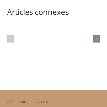
Articles connexes
Océane
Emilie
&
&
Loïc
David
342, chemin de la Carraire